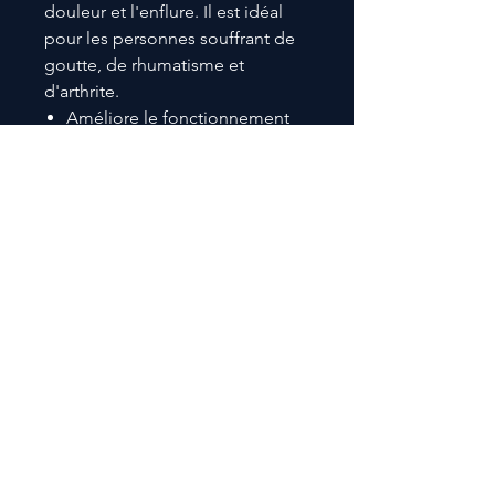
douleur et l'enflure. Il est idéal
pour les personnes souffrant de
goutte, de rhumatisme et
d'arthrite.
Améliore le fonctionnement
cognitif.
Favorise la durée et la qualité
du sommeil.
Antioxydant puissant qui
combat les radicaux libres.
Favorise la formation de
globules rouges.
Traite la fatigue et la léthargie
Berry aubépine
Avec une longue et fructueuse
histoire de guérison cardiaque,
Hawthorn Berry est admirée dans
le monde entier pour ses