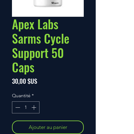
Apex Labs
Sarms Cycle
Support 50
Caps
Prix
30,00 $US
Quantité
*
Ajouter au panier