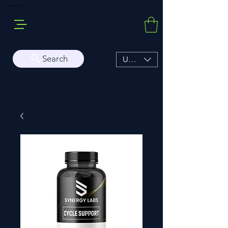
Buy Sarms Online, a Premium USA Sarms & Prohormone Store
Search
USD ($)